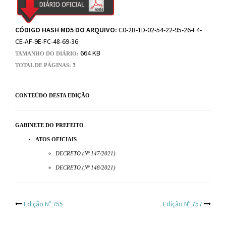
CÓDIGO HASH MD5 DO ARQUIVO:
C0-2B-1D-02-54-22-95-26-F4-
CE-AF-9E-FC-48-69-36
664 KB
TAMANHO DO DIÁRIO:
TOTAL DE PÁGINAS:
3
CONTEÚDO DESTA EDIÇÃO
GABINETE DO PREFEITO
ATOS OFICIAIS
DECRETO (Nº 147/2021)
DECRETO (Nº 148/2021)
Post
Edição Nº 755
Edição Nº 757