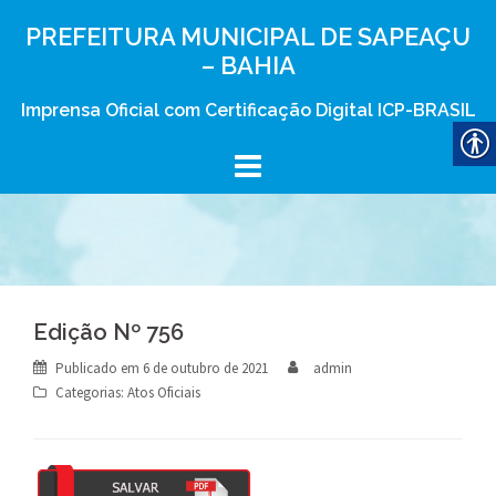
Skip
PREFEITURA MUNICIPAL DE SAPEAÇU
to
– BAHIA
content
Imprensa Oficial com Certificação Digital ICP-BRASIL
Edição Nº 756
Publicado em
6 de outubro de 2021
admin
Categorias:
Atos Oficiais