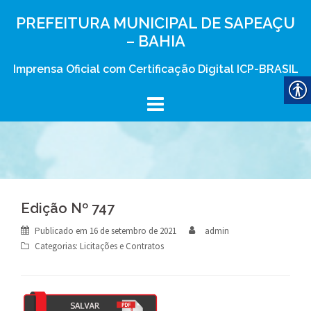
Skip
PREFEITURA MUNICIPAL DE SAPEAÇU
to
– BAHIA
content
Imprensa Oficial com Certificação Digital ICP-BRASIL
Edição Nº 747
Publicado em
16 de setembro de 2021
admin
Categorias:
Licitações e Contratos