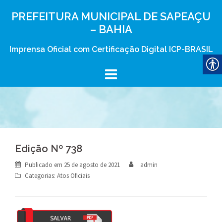
Skip
PREFEITURA MUNICIPAL DE SAPEAÇU
to
– BAHIA
content
Imprensa Oficial com Certificação Digital ICP-BRASIL
Edição Nº 738
Publicado em
25 de agosto de 2021
admin
Categorias:
Atos Oficiais