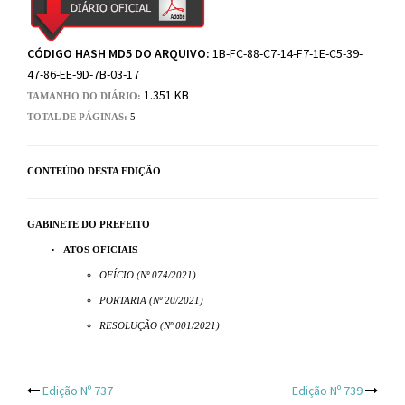
CÓDIGO HASH MD5 DO ARQUIVO:
1B-FC-88-C7-14-F7-1E-C5-39-
47-86-EE-9D-7B-03-17
1.351 KB
TAMANHO DO DIÁRIO:
TOTAL DE PÁGINAS:
5
CONTEÚDO DESTA EDIÇÃO
GABINETE DO PREFEITO
ATOS OFICIAIS
OFÍCIO (Nº 074/2021)
PORTARIA (Nº 20/2021)
RESOLUÇÃO (Nº 001/2021)
Post
Edição Nº 737
Edição Nº 739