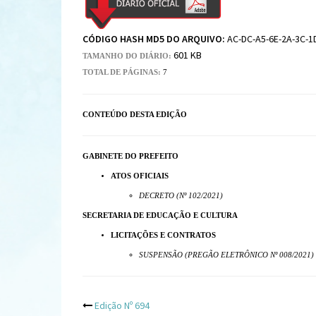
CÓDIGO HASH MD5 DO ARQUIVO:
AC-DC-A5-6E-2A-3C-1
601 KB
TAMANHO DO DIÁRIO:
TOTAL DE PÁGINAS:
7
CONTEÚDO DESTA EDIÇÃO
GABINETE DO PREFEITO
ATOS OFICIAIS
DECRETO (Nº 102/2021)
SECRETARIA DE EDUCAÇÃO E CULTURA
LICITAÇÕES E CONTRATOS
SUSPENSÃO (PREGÃO ELETRÔNICO Nº 008/2021)
Post
Edição Nº 694