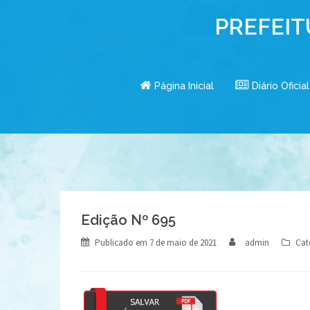
Skip
PREFEIT
to
content
Página Inicial
Diário Oficial
Edição Nº 695
Publicado em
7 de maio de 2021
admin
Cat