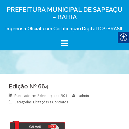
Skip
PREFEITURA MUNICIPAL DE SAPEAÇU
to
– BAHIA
content
Imprensa Oficial com Certificação Digital ICP-BRASIL
Edição Nº 664
Publicado em
2 de março de 2021
admin
Categorias:
Licitações e Contratos