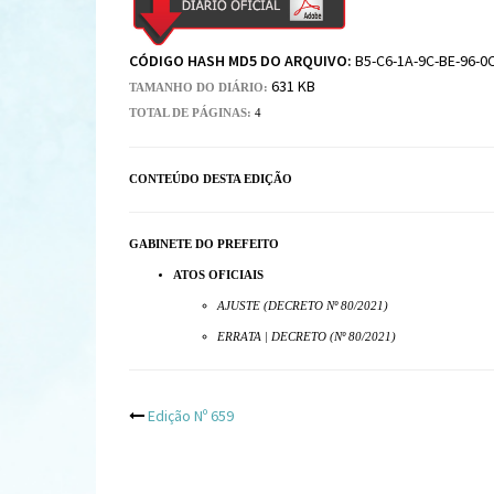
CÓDIGO HASH MD5 DO ARQUIVO:
B5-C6-1A-9C-BE-96-0
631 KB
TAMANHO DO DIÁRIO:
TOTAL DE PÁGINAS:
4
CONTEÚDO DESTA EDIÇÃO
GABINETE DO PREFEITO
ATOS OFICIAIS
AJUSTE (DECRETO Nº 80/2021)
ERRATA | DECRETO (Nº 80/2021)
Post
Edição Nº 659
navigation