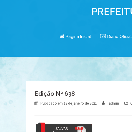
Skip
PREFEIT
to
content
Página Inicial
Diário Oficial
Edição Nº 638
Publicado em
12 de janeiro de 2021
admin
C