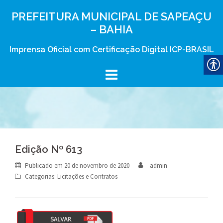
Skip
PREFEITURA MUNICIPAL DE SAPEAÇU
to
– BAHIA
content
Imprensa Oficial com Certificação Digital ICP-BRASIL
Edição Nº 613
Publicado em
20 de novembro de 2020
admin
Categorias:
Licitações e Contratos