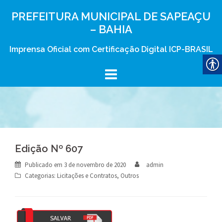
Skip
PREFEITURA MUNICIPAL DE SAPEAÇU
to
– BAHIA
content
Imprensa Oficial com Certificação Digital ICP-BRASIL
Edição Nº 607
Publicado em
3 de novembro de 2020
admin
Categorias:
Licitações e Contratos
,
Outros