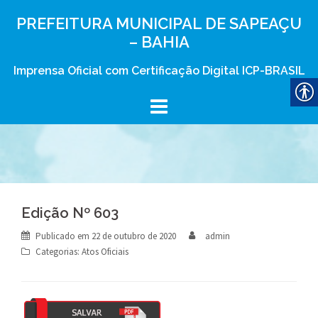
Skip
PREFEITURA MUNICIPAL DE SAPEAÇU
to
– BAHIA
content
Imprensa Oficial com Certificação Digital ICP-BRASIL
Edição Nº 603
Publicado em
22 de outubro de 2020
admin
Categorias:
Atos Oficiais