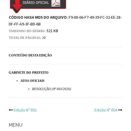
CÓDIGO HASH MD5 DO ARQUIVO:
F9-88-66-F7-49-39-FC-32-EE-28-
DF-FF-A9-3F-BD-6B
521 KB
TAMANHO DO DIÁRIO:
TOTAL DE PÁGINAS:
20
CONTEÚDO DESTA EDIÇÃO
GABINETE DO PREFEITO
ATOS OFICIAIS
RESOLUÇÃO (Nº 003/2020)
Post
Edição Nº 602
Edição Nº 604
navigation
MENU