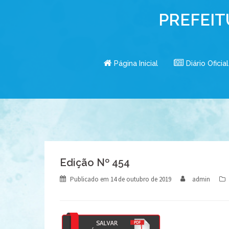
Skip
PREFEIT
to
content
Página Inicial
Diário Oficial
Edição Nº 454
Publicado em
14 de outubro de 2019
admin