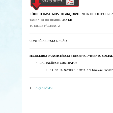
CÓDIGO HASH MD5 DO ARQUIVO:
78-02-DC-E0-D9-C6-BA
346 KB
TAMANHO DO DIÁRIO:
TOTAL DE PÁGINAS:
2
CONTEÚDO DESTA EDIÇÃO
SECRETARIA DA ASSISTÊNCIA E DESENVOLVIMENTO SOCIAL
LICITAÇÕES E CONTRATOS
EXTRATO (TERMO ADITIVO DO CONTRATO Nº 002
Post
Edição Nº 453
navigation