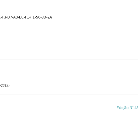
-F3-D7-A9-EC-F1-F1-56-3D-2A
/2019)
Edição Nº 4