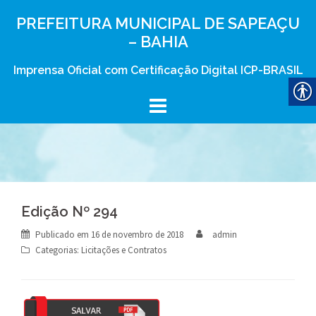
Skip
PREFEITURA MUNICIPAL DE SAPEAÇU
to
– BAHIA
content
Imprensa Oficial com Certificação Digital ICP-BRASIL
Edição Nº 294
Publicado em
16 de novembro de 2018
admin
Categorias:
Licitações e Contratos