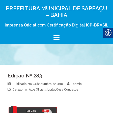
Skip
PREFEITURA MUNICIPAL DE SAPEAÇU
to
– BAHIA
content
Imprensa Oficial com Certificação Digital ICP-BRASIL
Edição Nº 283
Publicado em
23 de outubro de 2018
admin
Categorias:
Atos Oficiais
,
Licitações e Contratos