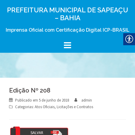
Skip
PREFEITURA MUNICIPAL DE SAPEAÇU
to
– BAHIA
content
Imprensa Oficial com Certificação Digital ICP-BRASIL
Edição Nº 208
Publicado em
5 de junho de 2018
admin
Categorias:
Atos Oficiais
,
Licitações e Contratos