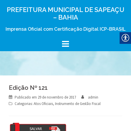
Skip
PREFEITURA MUNICIPAL DE SAPEAÇU
to
– BAHIA
content
Imprensa Oficial com Certificação Digital ICP-BRASIL
Edição Nº 121
Publicado em
29 de novembro de 2017
admin
Categorias:
Atos Oficiais
,
Instrumento de Gestão Fiscal