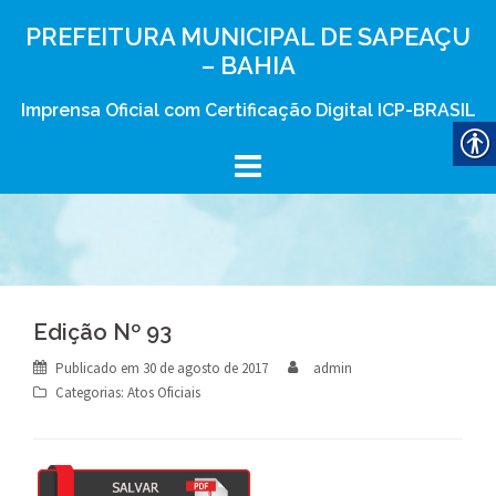
Skip
PREFEITURA MUNICIPAL DE SAPEAÇU
to
– BAHIA
content
Imprensa Oficial com Certificação Digital ICP-BRASIL
Edição Nº 93
Publicado em
30 de agosto de 2017
admin
Categorias:
Atos Oficiais