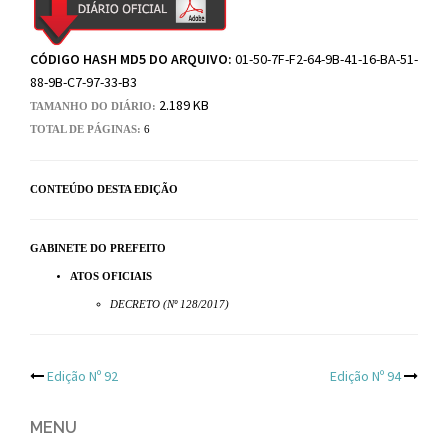
CÓDIGO HASH MD5 DO ARQUIVO:
01-50-7F-F2-64-9B-41-16-BA-51-
88-9B-C7-97-33-B3
2.189 KB
TAMANHO DO DIÁRIO:
TOTAL DE PÁGINAS:
6
CONTEÚDO DESTA EDIÇÃO
GABINETE DO PREFEITO
ATOS OFICIAIS
DECRETO (Nº 128/2017)
Post
Edição Nº 92
Edição Nº 94
navigation
MENU