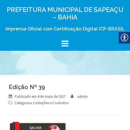
Skip
PREFEITURA MUNICIPAL DE SAPEAÇU
to
– BAHIA
content
Imprensa Oficial com Certificação Digital ICP-BRASIL
Edição Nº 39
Publicado em
4 de maio de 2017
admin
Categorias:
Licitações e Contratos