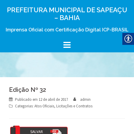
Skip
PREFEITURA MUNICIPAL DE SAPEAÇU
to
– BAHIA
content
Imprensa Oficial com Certificação Digital ICP-BRASIL
Edição Nº 32
Publicado em
12 de abril de 2017
admin
Categorias:
Atos Oficiais
,
Licitações e Contratos