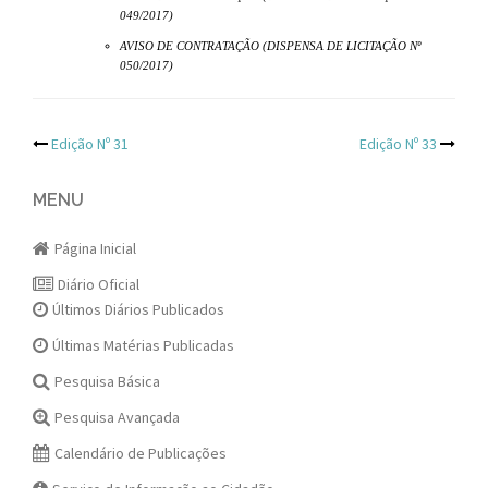
049/2017)
AVISO DE CONTRATAÇÃO (DISPENSA DE LICITAÇÃO Nº
050/2017)
Post
Edição Nº 31
Edição Nº 33
navigation
MENU
Página Inicial
Diário Oficial
Últimos Diários Publicados
Últimas Matérias Publicadas
Pesquisa Básica
Pesquisa Avançada
Calendário de Publicações