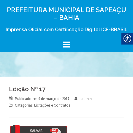
Skip
PREFEITURA MUNICIPAL DE SAPEAÇU
to
– BAHIA
content
Imprensa Oficial com Certificação Digital ICP-BRASIL
Edição Nº 17
Publicado em
9 de março de 2017
admin
Categorias:
Licitações e Contratos