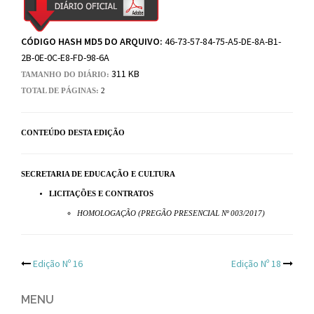
CÓDIGO HASH MD5 DO ARQUIVO:
46-73-57-84-75-A5-DE-8A-B1-
2B-0E-0C-E8-FD-98-6A
311 KB
TAMANHO DO DIÁRIO:
TOTAL DE PÁGINAS:
2
CONTEÚDO DESTA EDIÇÃO
SECRETARIA DE EDUCAÇÃO E CULTURA
LICITAÇÕES E CONTRATOS
HOMOLOGAÇÃO (PREGÃO PRESENCIAL Nº 003/2017)
Post
Edição Nº 16
Edição Nº 18
navigation
MENU